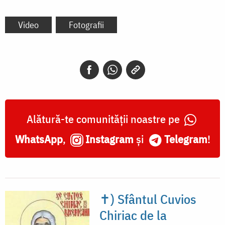
Video
Fotografii
Alătură-te comunității noastre pe
WhatsApp
,
Instagram
și
Telegram
!
✝) Sfântul Cuvios
Chiriac de la