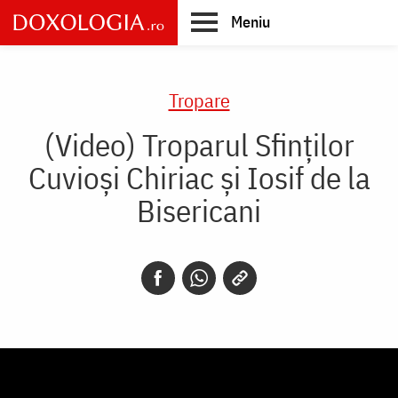
Skip
Meniu
to
main
Main
content
navigation
Tropare
(Video) Troparul Sfinților
Cuvioși Chiriac și Iosif de la
Bisericani