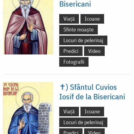
Bisericani
Viață
Icoane
Sfinte moaște
Locuri de pelerinaj
Predici
Video
Fotografii
✝) Sfântul Cuvios
Iosif de la Bisericani
Viață
Icoane
Locuri de pelerinaj
Predici
Video