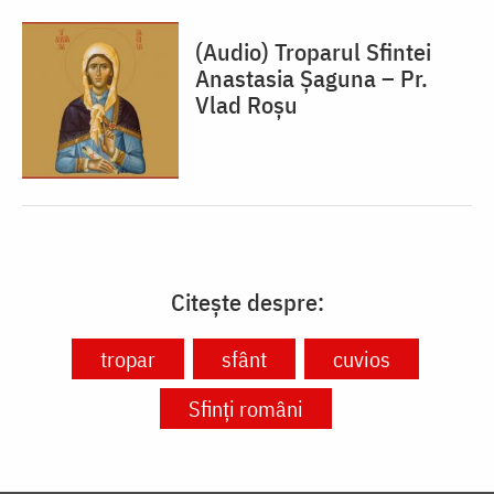
(Audio) Troparul Sfintei
Anastasia Șaguna – Pr.
Vlad Roșu
Citește despre:
tropar
sfânt
cuvios
Sfinți români