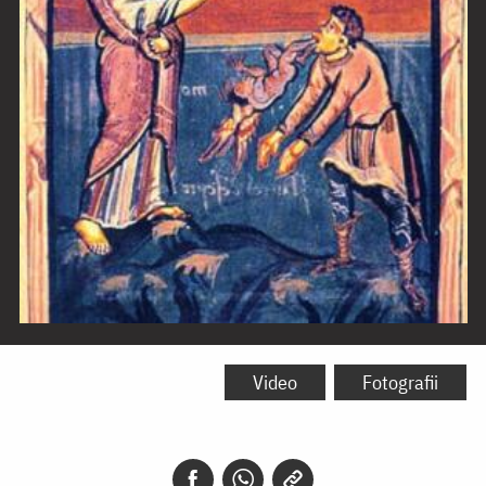
Vindecarea
lunaticului
Video
Fotografii