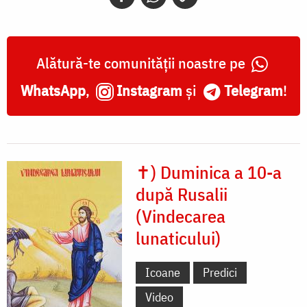
Alătură-te comunității noastre pe
WhatsApp
,
Instagram
și
Telegram
!
✝) Duminica a 10-a
după Rusalii
(Vindecarea
lunaticului)
Icoane
Predici
Video