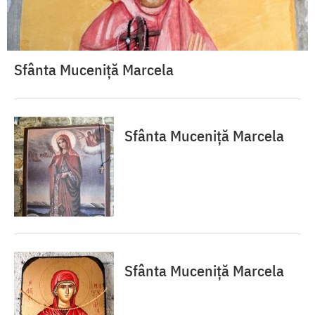
Sfânta Muceniță Marcela
Sfânta Muceniță Marcela
Sfânta Muceniță Marcela