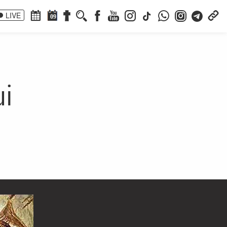
LIVE
09
ui