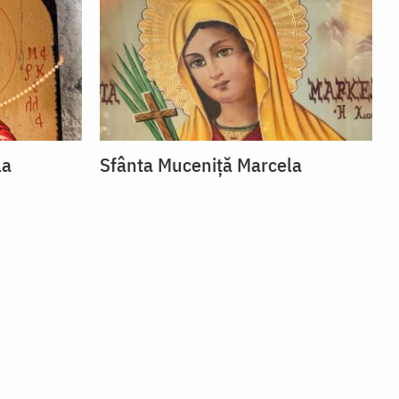
la
Sfânta Muceniță Marcela