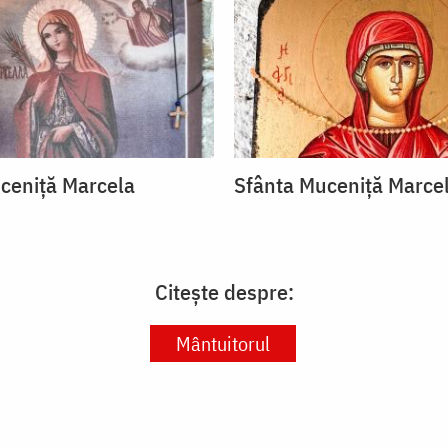
ceniță Marcela
Sfânta Muceniță Marce
Citește despre:
Mântuitorul