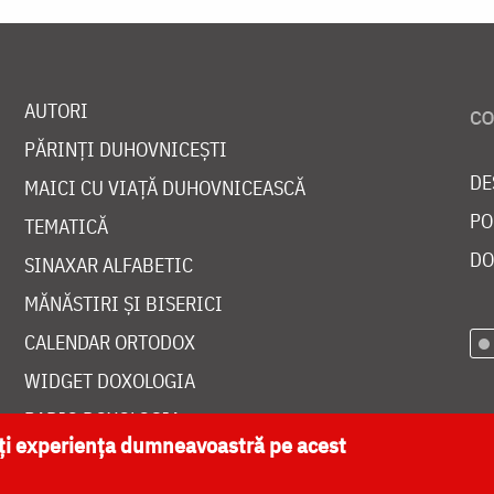
AUTORI
PĂRINȚI DUHOVNICEȘTI
DE
MAICI CU VIAȚĂ DUHOVNICEASCĂ
PO
TEMATICĂ
DO
SINAXAR ALFABETIC
MĂNĂSTIRI ȘI BISERICI
CALENDAR ORTODOX
WIDGET DOXOLOGIA
RADIO DOXOLOGIA
ăți experiența dumneavoastră pe acest