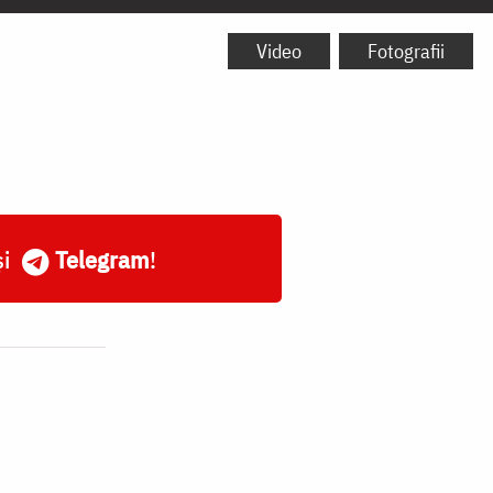
Video
Fotografii
și
Telegram
!