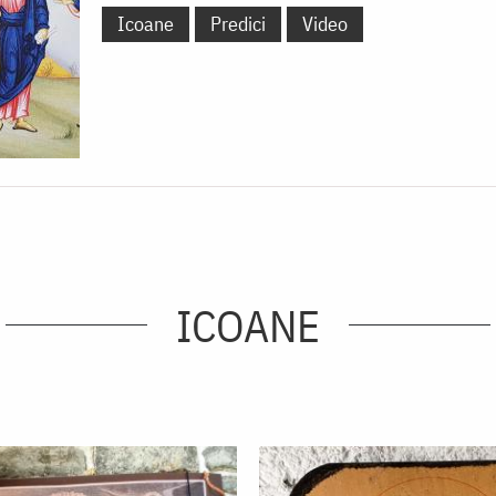
Icoane
Predici
Video
ICOANE