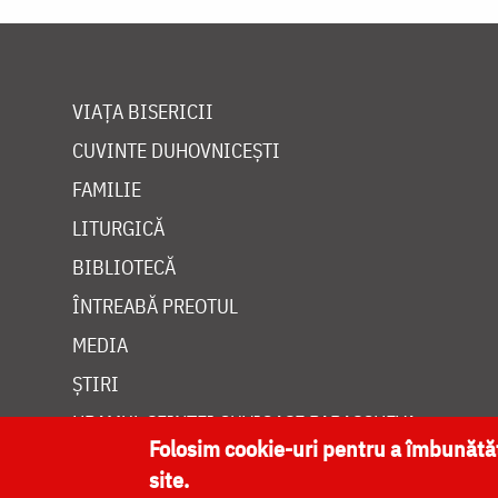
VIAȚA BISERICII
CUVINTE DUHOVNICEȘTI
FAMILIE
LITURGICĂ
BIBLIOTECĂ
ÎNTREABĂ PREOTUL
MEDIA
ȘTIRI
HRAMUL SFINTEI CUVIOASE PARASCHEVA
Folosim cookie-uri pentru a îmbunăt
site.