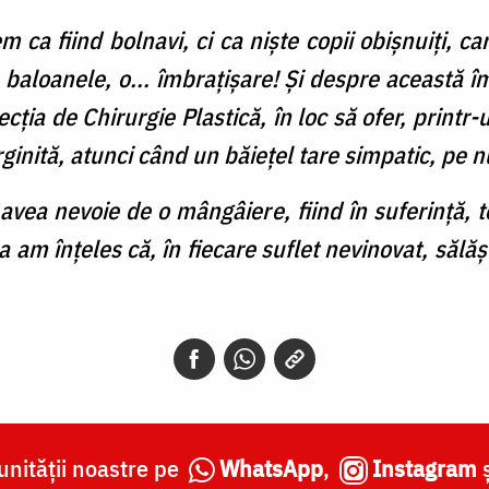
m ca fiind bolnavi, ci ca niște copii obișnuiți, 
 baloanele, o...
îmbrațișare
! Și despre această î
cția de Chirurgie Plastică, în loc să ofer, printr-u
inită, atunci când un băiețel tare simpatic, pe n
 avea nevoie de o mângâiere, fiind în suferință, t
 am înțeles că, în fiecare suflet nevinovat, sălășl
nității noastre pe
WhatsApp
,
Instagram