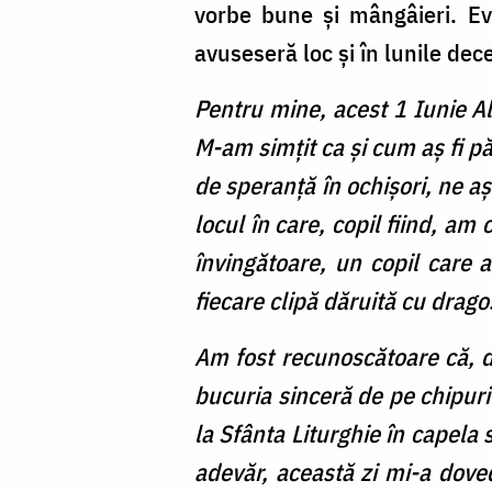
vorbe bune și mângâieri. Ev
avuseseră loc și în lunile dece
Pentru mine, acest 1 Iunie Al
M-am simțit ca și cum aș fi pă
de speranță în ochișori, ne aș
locul în care, copil fiind, am
învingătoare, un copil care 
fiecare clipă dăruită cu drag
Am fost recunoscătoare că, de
bucuria sinceră de pe chipuril
la Sfânta Liturghie în capela s
adevăr, această zi mi-a doved