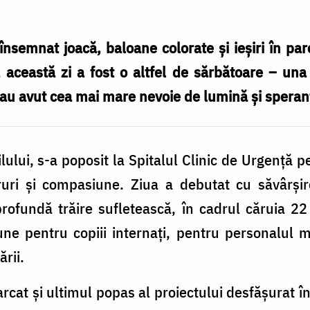
însemnat joacă, baloane colorate și ieșiri în par
 această zi a fost o altfel de sărbătoare – una t
 au avut cea mai mare nevoie de lumină și speran
lului, s-a poposit la Spitalul Clinic de Urgență p
ruri și compasiune. Ziua a debutat cu săvârșire
ofundă trăire sufletească, în cadrul căruia 22 d
iune pentru copiii internați, pentru personalul m
ării.
rcat și ultimul popas al proiectului desfășurat 