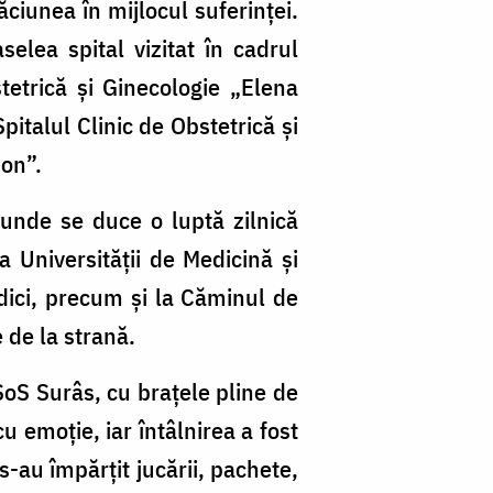
ăciunea în mijlocul suferinței.
selea spital vizitat în cadrul
stetrică și Ginecologie „Elena
pitalul Clinic de Obstetrică și
don”.
 unde se duce o luptă zilnică
a Universității de Medicină și
edici, precum și la Căminul de
 de la strană.
 SoS Surâs, cu brațele pline de
u emoție, iar întâlnirea a fost
s-au împărțit jucării, pachete,