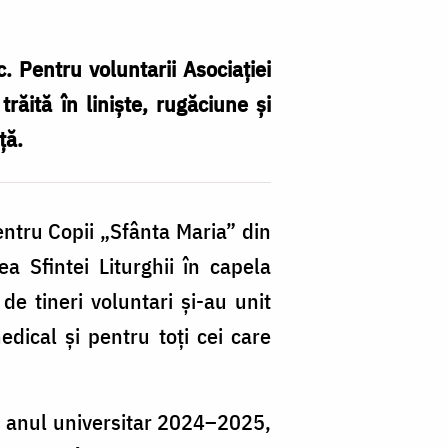
c. Pentru voluntarii Asociației
răită în liniște, rugăciune și
ță.
entru Copii „Sfânta Maria” din
a Sfintei Liturghii în capela
e tineri voluntari și-au unit
edical și pentru toți cei care
în anul universitar 2024–2025,