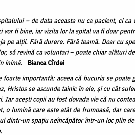
spitalului – de data aceasta nu ca pacient, ci ca 
zi vor fi bine, iar vizita lor la spital va fi doar pen
a pe alții. Fără durere. Fără teamă. Doar cu sper
 lor, să revină ca voluntari – poate chiar alături 
în inimă.
-
Bianca Cîrdei
ie foarte importantă: aceea că bucuria se poate gă
z, Hristos se ascunde tainic în ele, și cu cât sufe
. Iar acești copii au fost dovada vie că nu conte
t, o lumină care este atât de frumoasă, dar car
 dintr-un spațiu neîncăpător într-un loc plin de 
.