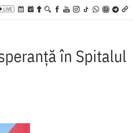
LIVE
07
speranță în Spitalul