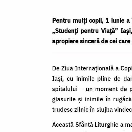
Altfel”
–
Pentru mulți copii, 1 iunie a 
Bucurie,
„Studenți pentru Viață” Iași,
rugăciune
apropiere sinceră de cei care
și
speranță
De Ziua Internațională a Copi
în
Iași, cu inimile pline de da
Spitalul
spitalului – un moment de pr
de
glasurile și inimile în rugăc
Copii
trudesc zilnic în slujba vindec
din
Iași
Această Sfântă Liturghie a ma