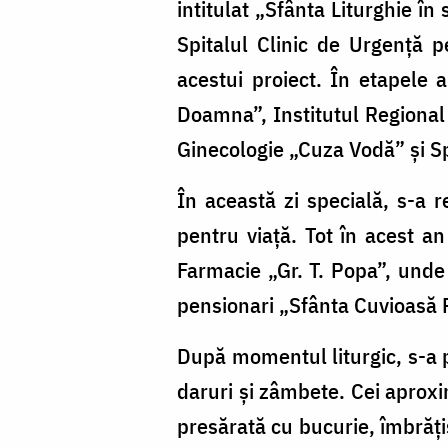
intitulat „Sfânta Liturghie în
Spitalul Clinic de Urgență pe
acestui proiect. În etapele a
Doamna”, Institutul Regional d
Ginecologie „Cuza Vodă” și Sp
În această zi specială, s-a 
pentru viață. Tot în acest an
Farmacie „Gr. T. Popa”, unde 
pensionari „Sfânta Cuvioasă P
După momentul liturgic, s-a po
daruri și zâmbete. Cei aproxim
presărată cu bucurie, îmbrățiș