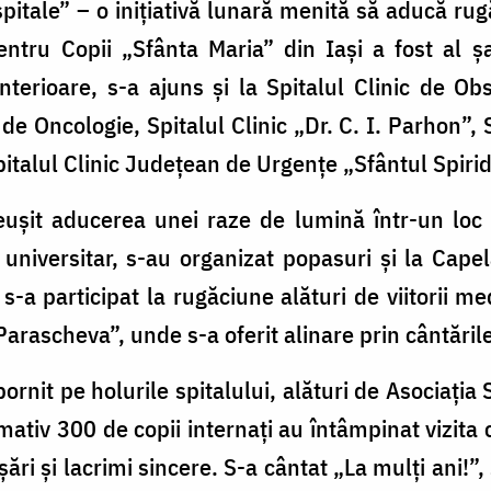
 spitale” – o inițiativă lunară menită să aducă rug
ntru Copii „Sfânta Maria” din Iași a fost al șa
nterioare, s-a ajuns și la Spitalul Clinic de Ob
e Oncologie, Spitalul Clinic „Dr. C. I. Parhon”, S
italul Clinic Județean de Urgențe „Sfântul Spiri
reușit aducerea unei raze de lumină într-un loc
 universitar, s-au organizat popasuri și la Capel
s-a participat la rugăciune alături de viitorii m
arascheva”, unde s-a oferit alinare prin cântările
rnit pe holurile spitalului, alături de Asociația
ativ 300 de copii internați au întâmpinat vizita c
ări și lacrimi sincere. S-a cântat „La mulți ani!”, 