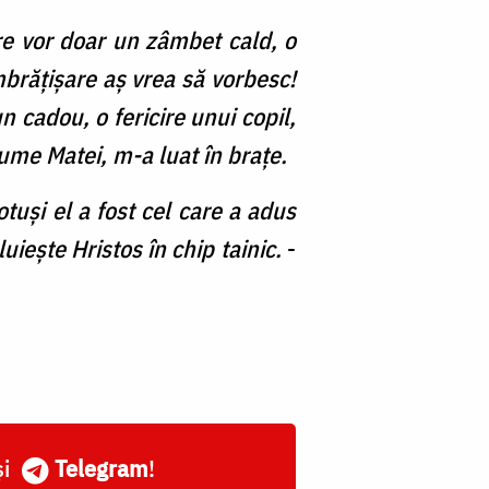
care vor doar un zâmbet cald, o
mbrățișare aș vrea să vorbesc!
n cadou, o fericire unui copil,
ume Matei, m-a luat în brațe.
otuși el a fost cel care a adus
uiește Hristos în chip tainic.
-
și
Telegram
!