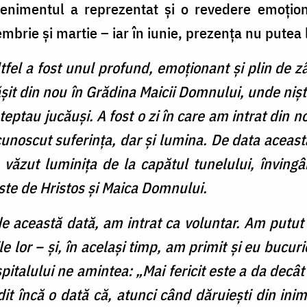
enimentul a reprezentat și o revedere emoționan
mbrie și martie – iar în iunie, prezența nu putea l
tfel a fost unul profund, emoționant și plin de z
șit din nou în Grădina Maicii Domnului, unde niște
teptau jucăuși. A fost o zi în care am intrat din n
 cunoscut suferința, dar și lumina. De data aceast
a văzut luminița de la capătul tunelului, învin
oste de Hristos și Maica Domnului.
 această dată, am intrat ca voluntar. Am putut 
e lor – și, în același timp, am primit și eu bucurie
pitalului ne amintea: „Mai fericit este a da decât 
it încă o dată că, atunci când dăruiești din ini