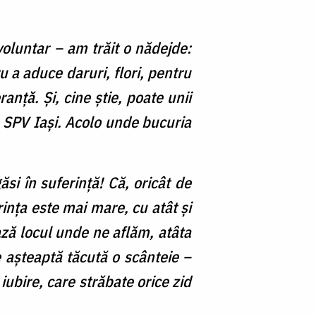
voluntar – am trăit o nădejde:
tru a aduce daruri, flori, pentru
anță. Și, cine știe, poate unii
de SPV Iași. Acolo unde bucuria
si în suferință! Că, oricât de
rința este mai mare, cu atât și
ază locul unde ne aflăm, atâta
e așteaptă tăcută o scânteie –
iubire, care străbate orice zid