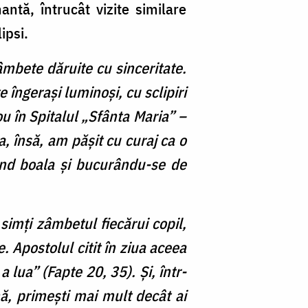
tă, întrucât vizite similare
ipsi.
âmbete dăruite cu sinceritate.
 îngerași luminoși, cu sclipiri
ou în Spitalul „Sfânta Maria” –
a, însă, am pășit cu curaj ca o
gând boala și bucurându-se de
simți zâmbetul fiecărui copil,
. Apostolul citit în ziua aceea
a lua” (Fapte 20, 35). Și, într-
mă, primești mai mult decât ai