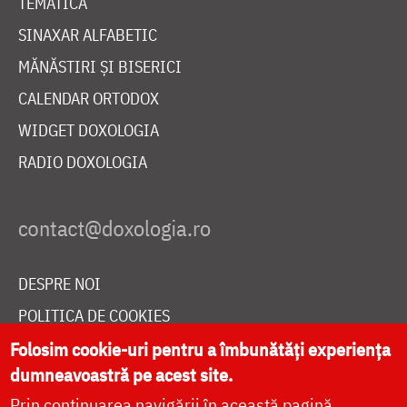
TEMATICĂ
SINAXAR ALFABETIC
MĂNĂSTIRI ȘI BISERICI
CALENDAR ORTODOX
WIDGET DOXOLOGIA
RADIO DOXOLOGIA
DESPRE NOI
POLITICA DE COOKIES
Folosim cookie-uri pentru a îmbunătăți experiența
DONEAZĂ ONLINE PENTRU CATEDRALA NAȚIONALĂ
dumneavoastră pe acest site.
Prin continuarea navigării în această pagină