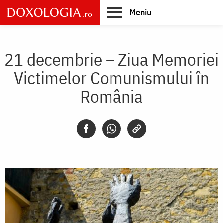
Skip
Meniu
to
main
Main
content
navigation
21 decembrie – Ziua Memoriei
Victimelor Comunismului în
România