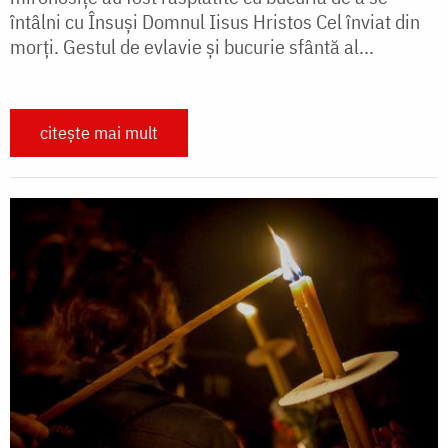
întâlni cu Însuși Domnul Iisus Hristos Cel înviat din
morți. Gestul de evlavie și bucurie sfântă al...
citește mai mult