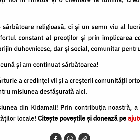
sărbătoare religioasă, ci și un semn viu al lucr
fortul constant al preoților și prin implicarea c
prijin duhovnicesc, dar și social, comunitar pentr
eună și am continuat sărbătoarea!
turie a credinței vii și a creșterii comunității or
entru misiunea desfășurată aici.
unea din Kidamali! Prin contribuția noastră, a 
ăților locale!
Citește poveștile și donează pe
ajut