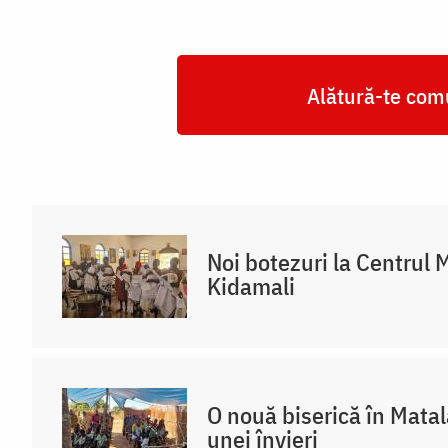
Alătură-te comu
Noi botezuri la Centrul 
Kidamali
O nouă biserică în Mata
unei învieri