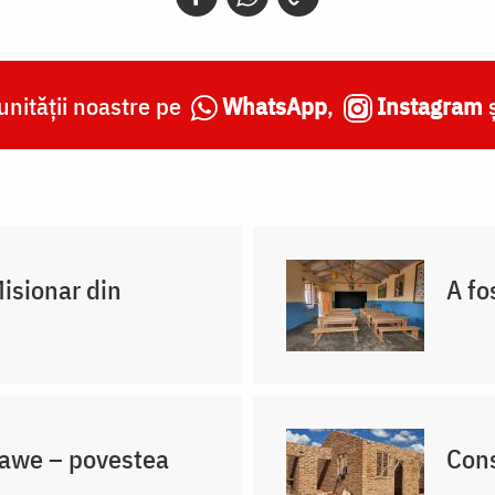
nității noastre pe
WhatsApp
,
Instagram
Misionar din
A fo
lawe – povestea
Cons