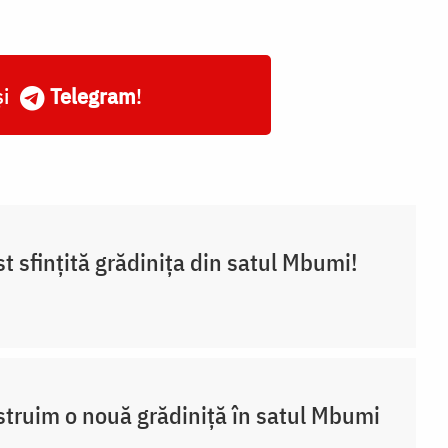
și
Telegram
!
st sfințită grădinița din satul Mbumi!
truim o nouă grădiniță în satul Mbumi