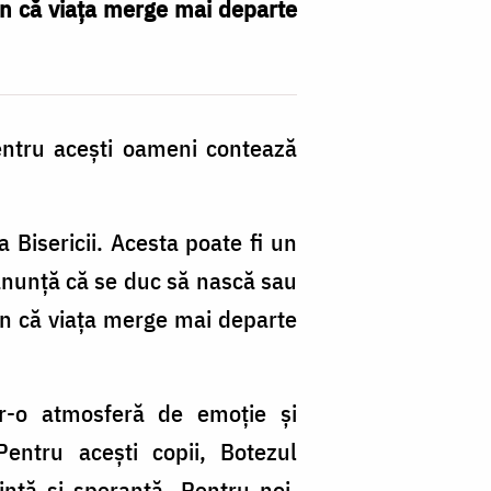
mn că viața merge mai departe
a
lu
m
entru acești oameni contează
 Bisericii. Acesta poate fi un
 anunță că se duc să nască sau
mn că viața merge mai departe
r-o atmosferă de emoție și
Pentru acești copii, Botezul
ință și speranță. Pentru noi,