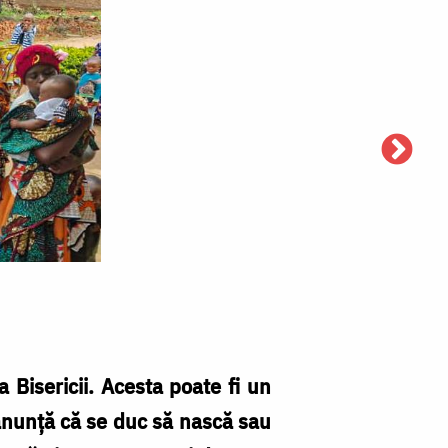
2
d
bo
–
s
al
 Bisericii. Acesta poate fi un
co
 anunță că se duc să nască sau
și