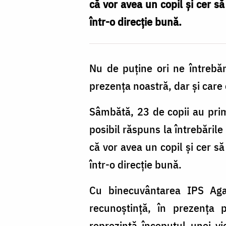
al
că vor avea un copil și cer 
continuității
într-o direcție bună.
și
a
Nu de puține ori ne întrebă
lucrării
prezența noastră, dar și care 
misionare
Sâmbătă, 23 de copii au primi
posibil răspuns la întrebăril
că vor avea un copil și cer 
într-o direcție bună.
Cu binecuvântarea IPS Aga
recunoștință, în prezența p
reprezintă începutul unei vi