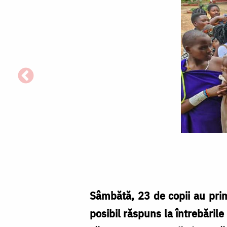
23
de
botezuri
–
Sâmbătă, 23 de copii au primi
semn
posibil răspuns la întrebăril