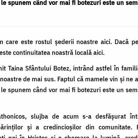
să le spunem când vor mai fi botezuri este un se
m care este rostul șederii noastre aici. Dacă p
este continuitatea noastră locală aici.
t Taina Sfântului Botez, intrând astfel în familia
e noastre de mai sus. Faptul că mamele vin și ne
să le spunem când vor mai fi botezuri este un se
thonicos, slujba de acum s-a desfășurat înt
ărinților și a credincioșilor din comunitate. 
eți noi în Hristos și o chemare la lumină, cred