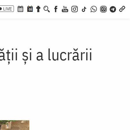
LIVE
08
ii și a lucrării