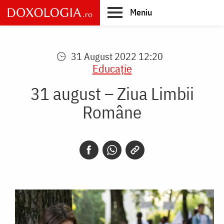
Skip
Meniu
to
main
Main
content
navigation
31 August 2022 12:20
Educaţie
31 august – Ziua Limbii
Române