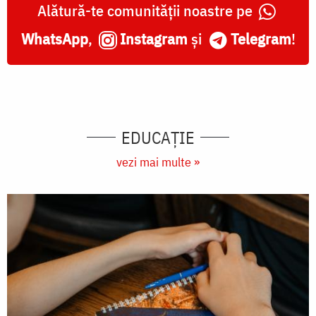
Alătură-te comunității noastre pe
WhatsApp
,
Instagram
și
Telegram
!
EDUCAŢIE
vezi mai multe »