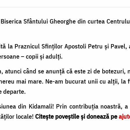
Biserica Sfântului Gheorghe din curtea Centrul
tă la Praznicul Sfinților Apostoli Petru şi Pavel,
rsoane – copii şi adulți.
 atunci când se anunţă că este zi de botezuri, 
reu mai mare. Ne-am bucurat unii cu alții, la f
de departe.
unea din Kidamali! Prin contribuția noastră, a 
ăților locale!
Citește poveștile și donează pe
ajut