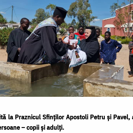
tă la Praznicul Sfinților Apostoli Petru şi Pavel,
rsoane – copii şi adulți.