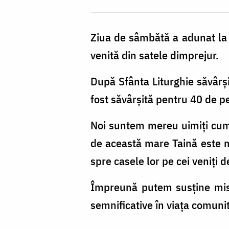
Ziua de sâmbătă a adunat la 
venită din satele dimprejur.
După Sfânta Liturghie săvârşi
fost săvârșită pentru 40 de pe
Noi suntem mereu uimiți cum,
de această mare Taină este me
spre casele lor pe cei veniți 
Împreună putem susține misi
semnificative în viața comunit