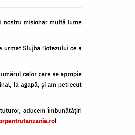
ui nostru misionar multă lume
 a urmat Slujba Botezului ce a
numărul celor care se apropie
inal, la agapă, și am petrecut
tuturor, aducem îmbunătățiri
orpentrutanzania.ro
!