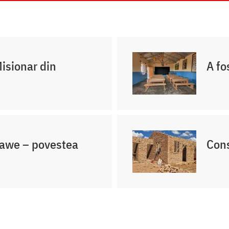
Misionar din
A fo
lawe – povestea
Cons