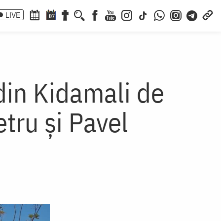
LIVE
07
din Kidamali de
etru și Pavel