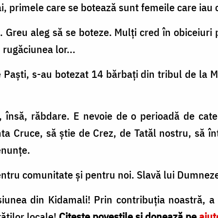
i, primele care se botează sunt femeile care iau cu
l. Greu aleg să se boteze. Mulți cred în obiceiuri
 rugăciunea lor...
 Paști, s-au botezat 14 bărbați din tribul de la M
, însă, răbdare. E nevoie de o perioadă de cate
ta Cruce, să știe de Crez, de Tatăl nostru, să în
renunțe.
entru comunitate și pentru noi. Slavă lui Dumnez
unea din Kidamali! Prin contribuția noastră, a 
ăților locale!
Citește poveștile și donează pe
ajut