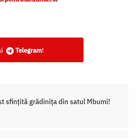
și
Telegram
!
st sfințită grădinița din satul Mbumi!