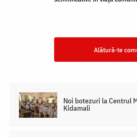
Alătură-te comu
Noi botezuri la Centrul 
Kidamali