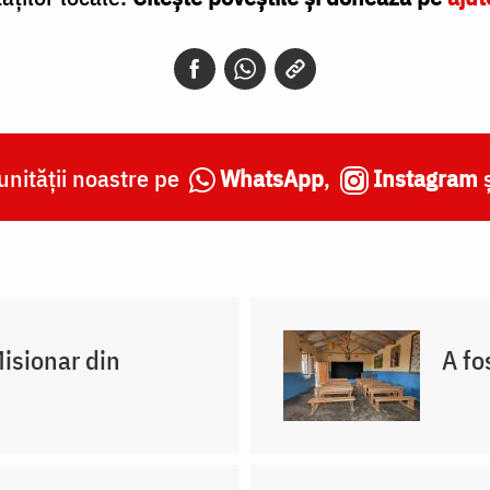
nității noastre pe
WhatsApp
,
Instagram
Misionar din
A fo