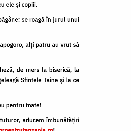
 ele și copiii.
 păgâne: se roagă în jurul unui
apogoro, alți patru au vrut să
heză, de mers la biserică, la
țeleagă Sfintele Taine și la ce
eu pentru toate!
tuturor, aducem îmbunătățiri
orpentrutanzania.ro
!