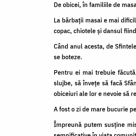
De obicei, în familiile de masa
La bărbații masai e mai difici
copac, chiotele și dansul fiind
Când anul acesta, de Sfintele
se boteze.
Pentru ei mai trebuie făcută
slujbe, să învețe să facă Sfân
obiceiuri ale lor e nevoie să 
A fost o zi de mare bucurie p
Împreună putem susține misi
semnificative în viața comunit