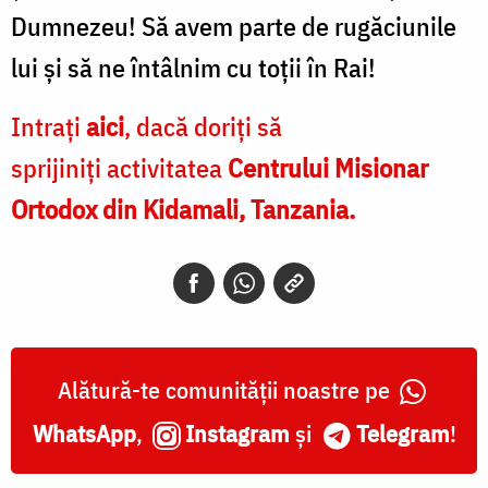
Dumnezeu! Să avem parte de rugăciunile
lui și să ne întâlnim cu toții în Rai!
Intrați
aici
, dacă doriți să
sprijiniți activitatea
Centrului Misionar
Ortodox din Kidamali, Tanzania.
Alătură-te comunității noastre pe
WhatsApp
,
Instagram
și
Telegram
!