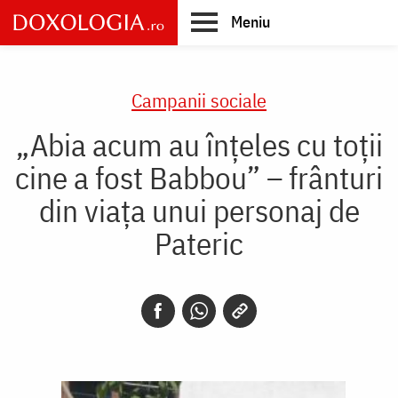
Skip
Meniu
to
main
Main
content
navigation
Campanii sociale
„Abia acum au înțeles cu toții
cine a fost Babbou” – frânturi
din viața unui personaj de
Pateric