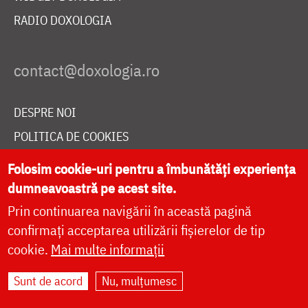
RADIO DOXOLOGIA
DESPRE NOI
POLITICA DE COOKIES
DONEAZĂ ONLINE PENTRU CATEDRALA NAȚIONALĂ
Folosim cookie-uri pentru a îmbunătăți experiența
dumneavoastră pe acest site.
Prin continuarea navigării în această pagină
LIVE
confirmați acceptarea utilizării fișierelor de tip
cookie.
Mai multe informații
Site dezvoltat de
DOXOLOGIA MEDIA
,
Sunt de acord
Nu, mulțumesc
Arhiepiscopia Iașilor | ©
doxologia.ro