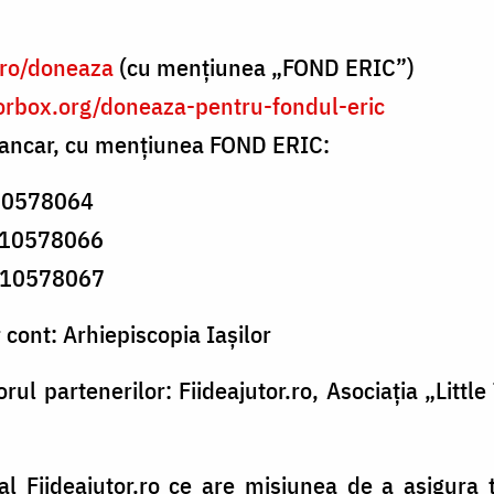
.ro/doneaza
(cu mențiunea „FOND ERIC”)
orbox.org/doneaza-pentru-fondul-eric
bancar, cu mențiunea FOND ERIC:
10578064
10578066
10578067
r cont: Arhiepiscopia Iașilor
orul partenerilor: Fiideajutor.ro, Asociația „Littl
l Fiideajutor.ro ce are misiunea de a asigura t