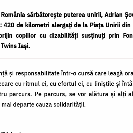
 România sărbătorește puterea unirii, Adrian Șov
: 420 de kilometri alergați de la Piața Unirii din
jin copiilor cu dizabilități susținuți prin Fon
 Twins Iași.
nță și responsabilitate într-o cursă care leagă ora
care cu ritmul ei, cu efortul ei, cu liniștile și înt
ru parcurs. Pe parcurs, se vor alătura și alți a
mai departe cauza solidarității.