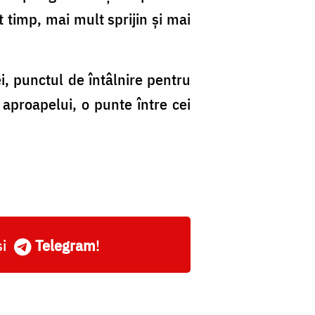
t timp, mai mult sprijin și mai
i, punctul de întâlnire pentru
l aproapelui, o punte între cei
și
Telegram
!