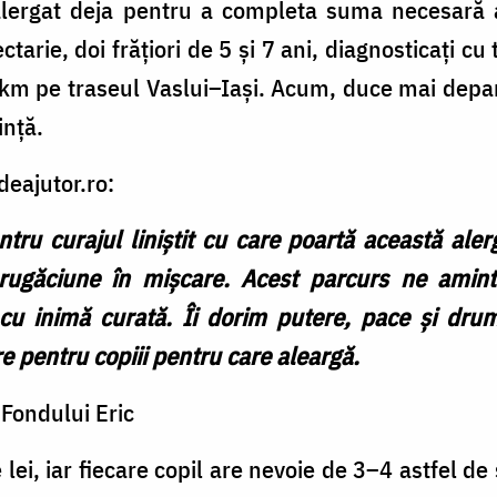
lergat deja pentru a completa suma necesară ac
ctarie, doi frățiori de 5 și 7 ani, diagnosticați c
72 km pe traseul Vaslui–Iași. Acum, duce mai dep
ință.
deajutor.ro:
tru curajul liniștit cu care poartă această alerg
 rugăciune în mișcare. Acest parcurs ne amin
 cu inimă curată. Îi dorim putere, pace și drum
 pentru copiii pentru care aleargă.
Fondului Eric
lei, iar fiecare copil are nevoie de 3–4 astfel d