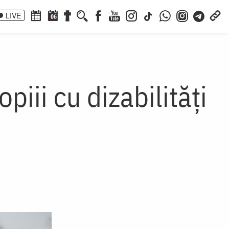
LIVE
06
iii cu dizabilități