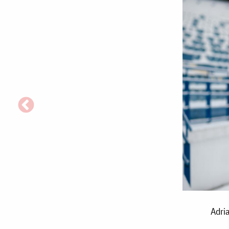
Adrian
Adria
Șovea