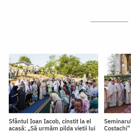
Sfântul Ioan Iacob, cinstit la el
Seminarul
acasă: „Să urmăm pilda vieții lui
Costachi” 