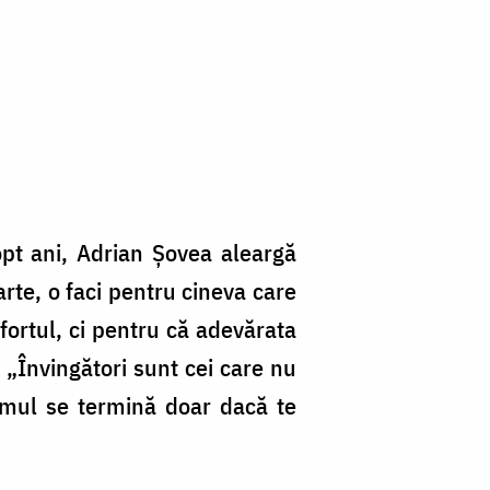
di
p
Tr
Un
opt ani, Adrian Șovea aleargă
rte, o faci pentru cineva care
ortul, ci pentru că adevărata
. „Învingători sunt cei care nu
rumul se termină doar dacă te