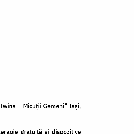
e Twins – Micuții Gemeni” Iași,
erapie gratuită și dispozitive