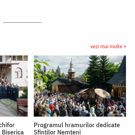
vezi mai multe »
chifor
Programul hramurilor dedicate
 Biserica
Sfinților Nemțeni