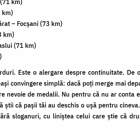
i (71 km)
5 km)
rat – Focșani (73 km)
3 km)
aslui (71 km)
)
duri. Este o alergare despre continuitate. De 
ași convingere simplă: dacă poți merge mai depa
e nevoie de medalii. Nu pentru că nu ar conta ef
ă știi că pașii tăi au deschis o ușă pentru cineva
fără sloganuri, cu liniștea celui care știe că d