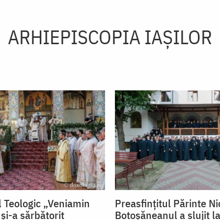
ARHIEPISCOPIA IAŞILOR
 Teologic „Veniamin
Preasfințitul Părinte Ni
și-a sărbătorit
Botoșăneanul a slujit la