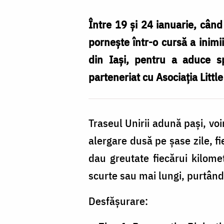
aleargă
420
Între 19 și 24 ianuarie, când
km
pornește într-o cursă a inimii
pentru
din Iași, pentru a aduce spri
copiii
parteneriat cu Asociația Little
cu
dizabilități
Traseul Unirii adună pași, voi
pe
alergare dusă pe șase zile, fie
Traseul
dau greutate fiecărui kilomet
Unirii
scurte sau mai lungi, purtând 
Desfășurare: