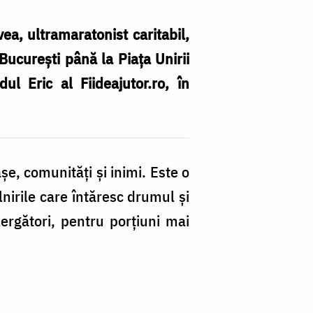
ea, ultramaratonist caritabil,
 București până la Piața Unirii
dul Eric al Fiideajutor.ro, în
A
Ș
șe, comunități și inimi. Este o
al
âlnirile care întăresc drumul și
4
lergători, pentru porțiuni mai
k
p
co
c