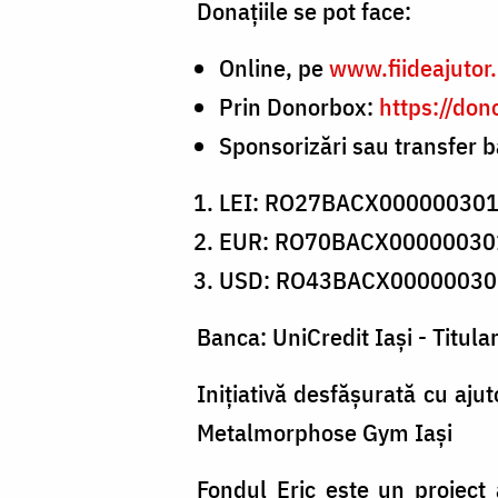
Donațiile se pot face:
Online, pe
www.fiideajutor
Prin Donorbox:
https://don
Sponsorizări sau transfer 
LEI: RO27BACX00000030
EUR: RO70BACX00000030
USD: RO43BACX00000030
Banca: UniCredit Iași - Titula
Inițiativă desfășurată cu ajut
Metalmorphose Gym Iași
Fondul Eric este un proiect a