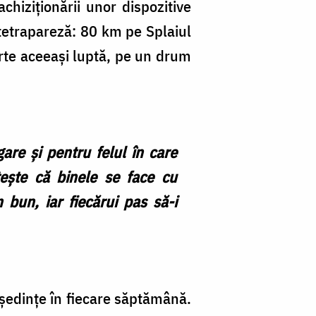
hiziționării unor dispozitive
u tetrapareză: 80 km pe Splaiul
arte aceeași luptă, pe un drum
are și pentru felul în care
tește că binele se face cu
 bun, iar fiecărui pas să-i
e ședințe în fiecare săptămână.