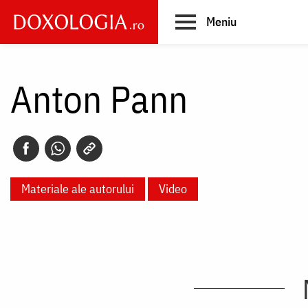
Skip
Meniu
to
main
Main
content
navigation
Anton Pann
Materiale ale autorului
Video