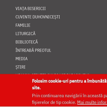
VIAȚA BISERICII
CUVINTE DUHOVNICEȘTI
FAMILIE
LITURGICĂ
BIBLIOTECĂ
ÎNTREABĂ PREOTUL
MEDIA
ȘTIRI
HRAMUL SFINTEI CUVIOASE PARASCHEVA
Folosim cookie-uri pentru a îmbunăt
site.
Prin continuarea navigării în această p
fișierelor de tip cookie.
Mai multe infor
Site dezvolt