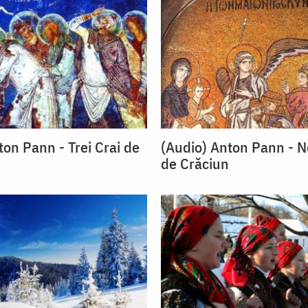
ton Pann - Trei Crai de
(Audio) Anton Pann - No
de Crăciun