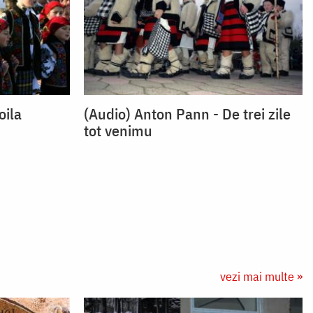
oila
(Audio) Anton Pann - De trei zile
tot venimu
vezi mai multe »