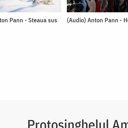
ton Pann - Steaua sus
(Audio) Anton Pann - H
Protosinghelul A