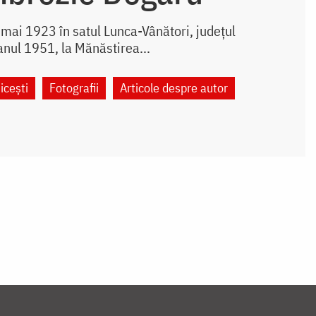
mai 1923 în satul Lunca-Vânători, județul
anul 1951, la Mănăstirea...
icești
Fotografii
Articole despre autor