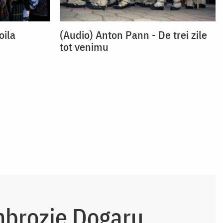
oila
(Audio) Anton Pann - De trei zile
tot venimu
mbrozie Dogaru