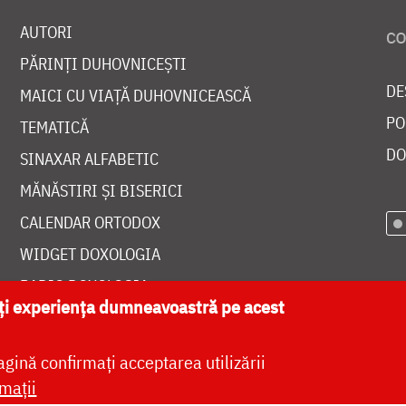
AUTORI
PĂRINȚI DUHOVNICEȘTI
DE
MAICI CU VIAȚĂ DUHOVNICEASCĂ
PO
TEMATICĂ
DO
SINAXAR ALFABETIC
MĂNĂSTIRI ȘI BISERICI
CALENDAR ORTODOX
WIDGET DOXOLOGIA
RADIO DOXOLOGIA
ăți experiența dumneavoastră pe acest
agină confirmați acceptarea utilizării
mații
at de
DOXOLOGIA MEDIA
, Arhiepiscopia Iașilor | 