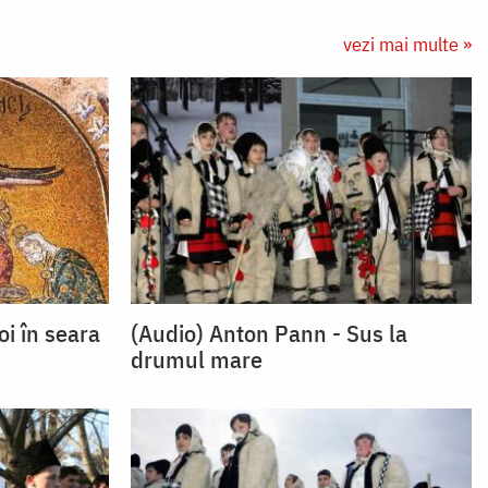
vezi mai multe »
i în seara
(Audio) Anton Pann - Sus la
drumul mare