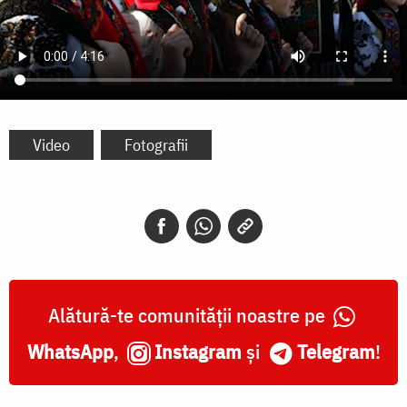
Video
Fotografii
Alătură-te comunității noastre pe
WhatsApp
,
Instagram
și
Telegram
!