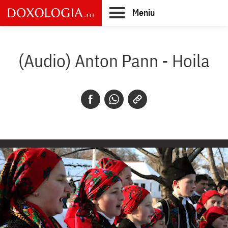
Skip
Meniu
to
main
Main
content
navigation
(Audio) Anton Pann - Hoila