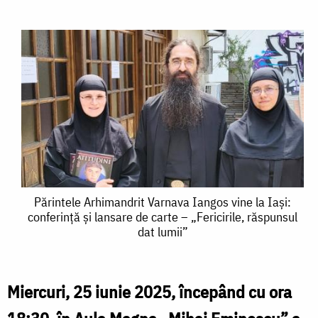
Părintele
Părintele Arhimandrit Varnava Iangos vine la Iași:
conferință și lansare de carte – „Fericirile, răspunsul
Arhimandrit
dat lumii”
Varnava
Iangos
Miercuri, 25 iunie 2025, începând cu ora
vine