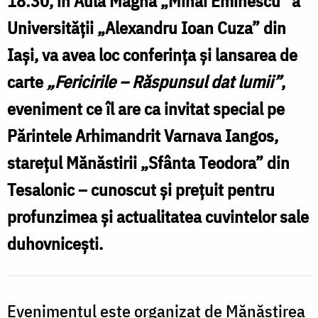
18:30, în Aula Magna „Mihai Eminescu” a
la
Universității „Alexandru Ioan Cuza” din
Iași:
Iași, va avea loc conferința și lansarea de
conferință
carte
și
„Fericirile – Răspunsul dat lumii”
,
lansare
eveniment ce îl are ca invitat special pe
de
Părintele Arhimandrit Varnava Iangos,
carte
starețul Mănăstirii „Sfânta Teodora” din
–
Tesalonic – cunoscut și prețuit pentru
„Fericirile,
profunzimea și actualitatea cuvintelor sale
răspunsul
duhovnicești.
dat
lumii”
Evenimentul este organizat de Mănăstirea