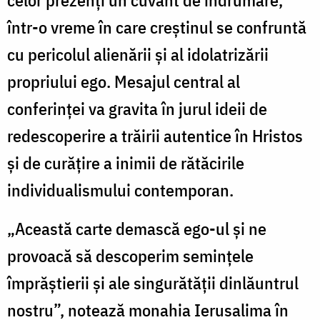
într-o vreme în care creștinul se confruntă
cu pericolul alienării și al idolatrizării
propriului ego. Mesajul central al
conferinței va gravita în jurul ideii de
redescoperire a trăirii autentice în Hristos
și de curățire a inimii de rătăcirile
individualismului contemporan.
„Această carte demască ego-ul și ne
provoacă să descoperim semințele
împrăștierii și ale singurătății dinlăuntrul
nostru”, notează monahia Ierusalima în