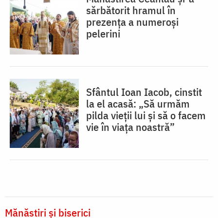
sărbătorit hramul în
prezența a numeroși
pelerini
Sfântul Ioan Iacob, cinstit
la el acasă: „Să urmăm
pilda vieții lui și să o facem
vie în viața noastră”
Mănăstiri și biserici