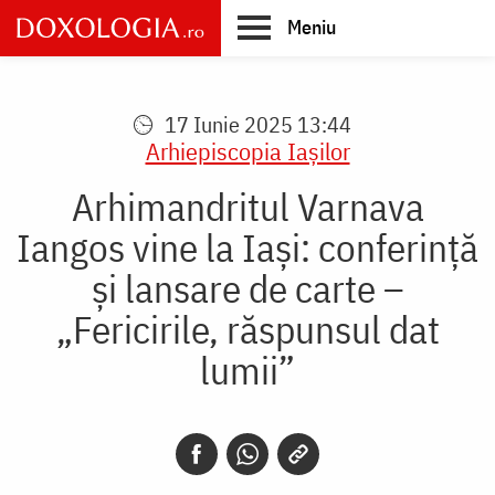
Skip
Meniu
to
main
Main
content
navigation
17 Iunie 2025 13:44
Arhiepiscopia Iaşilor
Arhimandritul Varnava
Iangos vine la Iași: conferință
și lansare de carte –
„Fericirile, răspunsul dat
lumii”