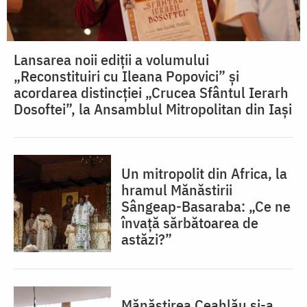
Lansarea noii ediții a volumului
„Reconstituiri cu Ileana Popovici” și
acordarea distincției „Crucea Sfântul Ierarh
Dosoftei”, la Ansamblul Mitropolitan din Iași
Un mitropolit din Africa, la
hramul Mănăstirii
Sângeap-Basaraba: „Ce ne
învață sărbătoarea de
astăzi?”
Mănăstirea Ceahlău și-a