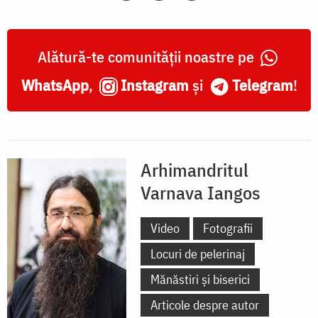
Alătură-te comunității noastre pe
WhatsApp
,
Instagram
și
Telegram
!
Arhimandritul
Varnava Iangos
Video
Fotografii
Locuri de pelerinaj
Mănăstiri și biserici
Articole despre autor