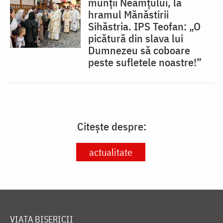
munții Neamțului, la
hramul Mănăstirii
Sihăstria. IPS Teofan: „O
picătură din slava lui
Dumnezeu să coboare
peste sufletele noastre!”
Citește despre:
actualitate
VIAȚA BISERICII