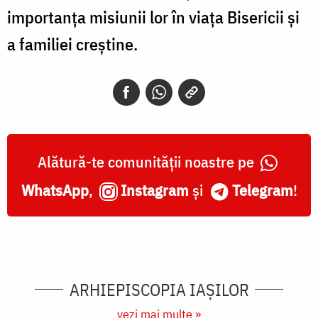
importanța misiunii lor în viața Bisericii și
a familiei creștine.
Alătură-te comunității noastre pe
WhatsApp
,
Instagram
și
Telegram
!
ARHIEPISCOPIA IAŞILOR
vezi mai multe »