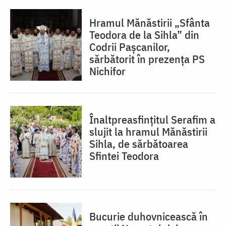
Hramul Mănăstirii „Sfânta
Teodora de la Sihla” din
Codrii Pașcanilor,
sărbătorit în prezența PS
Nichifor
Înaltpreasfințitul Serafim a
slujit la hramul Mănăstirii
Sihla, de sărbătoarea
Sfintei Teodora
Bucurie duhovnicească în