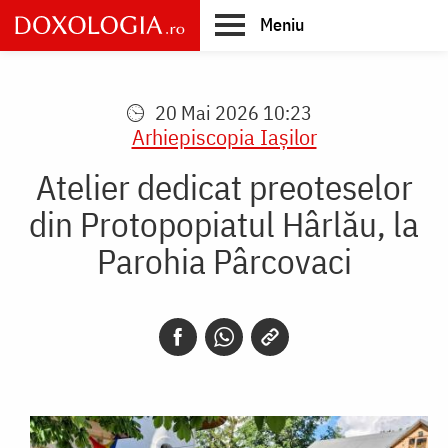
Skip
Meniu
to
main
Main
content
navigation
20 Mai 2026 10:23
Arhiepiscopia Iaşilor
Atelier dedicat preoteselor
din Protopopiatul Hârlău, la
Parohia Pârcovaci