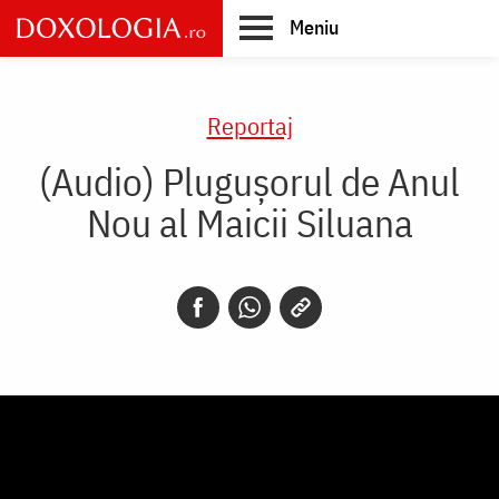
Skip
Meniu
to
main
Main
content
navigation
Reportaj
(Audio) Plugușorul de Anul
Nou al Maicii Siluana