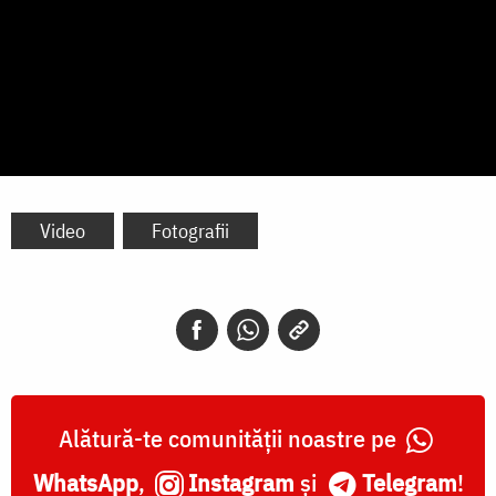
Video
Fotografii
Alătură-te comunității noastre pe
WhatsApp
,
Instagram
și
Telegram
!