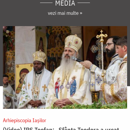
MEDIA
vezi mai multe »
Arhiepiscopia Iaşilor
(Video) IPS Teofan: „Sfânta Teodora a urcat