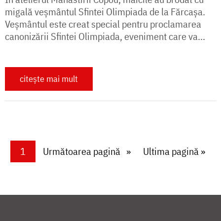
migală veșmântul Sfintei Olimpiada de la Fărcașa.
Veșmântul este creat special pentru proclamarea
canonizării Sfintei Olimpiada, eveniment care va...
citește mai mult
Paginare
Current page
1
Next page
Următoarea pagină
Last page
Ultima pagină »