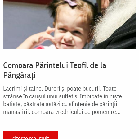
Comoara Părintelui Teofil de la
Pângărați
Lacrimi şi taine. Dureri şi poate bucurii. Toate
strânse în căuşul unui suflet şi îmbibate în nişte
batiste, păstrate astăzi cu sfinţenie de părinţii
mănăstirii: comoara vrednicului de pomenire...
citește mai mult