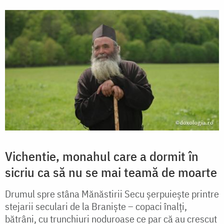
Vichentie, monahul care a dormit în
sicriu ca să nu se mai teamă de moarte
Drumul spre stâna Mănăstirii Secu șerpuiește printre
stejarii seculari de la Braniște – copaci înalți,
bătrâni, cu trunchiuri noduroase ce par că au crescut