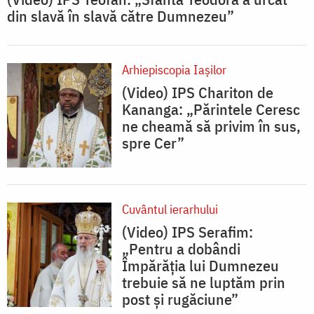
din slavă în slavă către Dumnezeu”
Arhiepiscopia Iaşilor
(Video) IPS Chariton de
Kananga: „Părintele Ceresc
ne cheamă să privim în sus,
spre Cer”
Cuvântul ierarhului
(Video) IPS Serafim:
„Pentru a dobândi
Împărăția lui Dumnezeu
trebuie să ne luptăm prin
post și rugăciune”