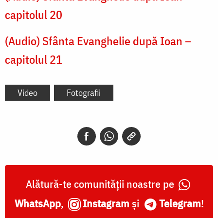
capitolul 20
(Audio) Sfânta Evanghelie după Ioan –
capitolul 21
Video
Fotografii
Alătură-te comunității noastre pe
WhatsApp
,
Instagram
și
Telegram
!