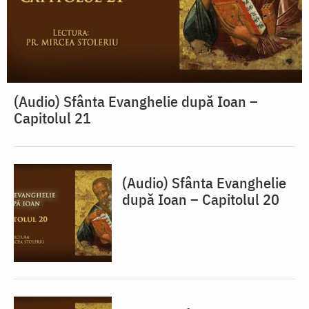
(Audio) Sfânta Evanghelie după Ioan –
Capitolul 21
(Audio) Sfânta Evanghelie
după Ioan – Capitolul 20