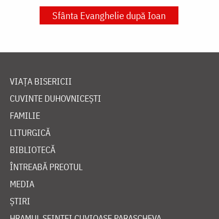
Sfânta Evanghelie după Ioan
VIAȚA BISERICII
CUVINTE DUHOVNICEȘTI
FAMILIE
LITURGICĂ
BIBLIOTECĂ
ÎNTREABĂ PREOTUL
MEDIA
ȘTIRI
HRAMUL SFINTEI CUVIOASE PARASCHEVA