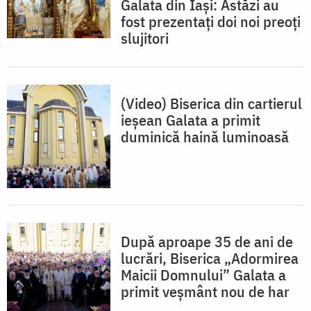
Galata din Iași: Astăzi au
fost prezentați doi noi preoți
slujitori
(Video) Biserica din cartierul
ieșean Galata a primit
duminică haină luminoasă
După aproape 35 de ani de
lucrări, Biserica „Adormirea
Maicii Domnului” Galata a
primit veșmânt nou de har