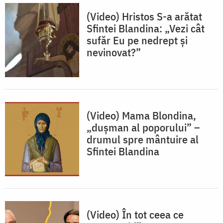
(Video) Hristos S-a arătat
Sfintei Blandina: „Vezi cât
sufăr Eu pe nedrept și
nevinovat?”
(Video) Mama Blondina,
„dușman al poporului” –
drumul spre mântuire al
Sfintei Blandina
(Video) În tot ceea ce