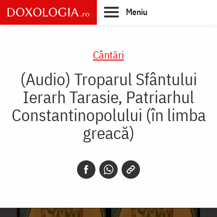
Skip
Meniu
to
main
Main
content
navigation
Cântări
(Audio) Troparul Sfântului
Ierarh Tarasie, Patriarhul
Constantinopolului (în limba
greacă)