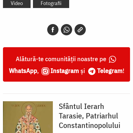
Video
Fotografii
Alătură-te comunității noastre pe
WhatsApp
,
Instagram
și
Telegram
!
Sfântul Ierarh
Tarasie, Patriarhul
Constantinopolului