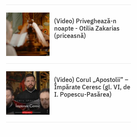
(Video) Priveghează-n
noapte - Otilia Zakarias
(priceasnă)
(Video) Corul „Apostolii” –
⁠Împărate Ceresc (gl. VI, de
I. Popescu-Pasărea)