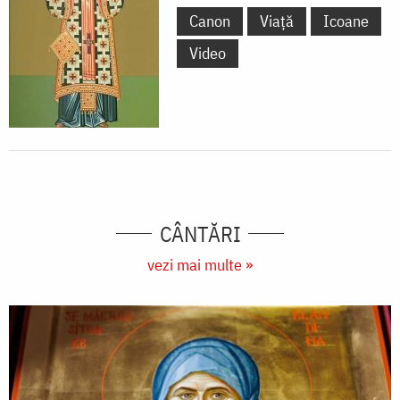
Canon
Viață
Icoane
Video
CÂNTĂRI
vezi mai multe »