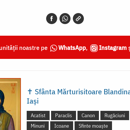
nității noastre pe
WhatsApp
,
Instagram
✝ Sfânta Mărturisitoare Blandina
Iași
Acatist
Paraclis
Canon
Rugăciuni
Minuni
Icoane
Sfinte moaște