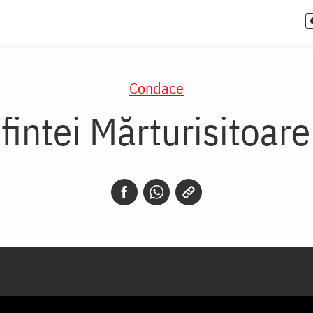
Condace
intei Mărturisitoare