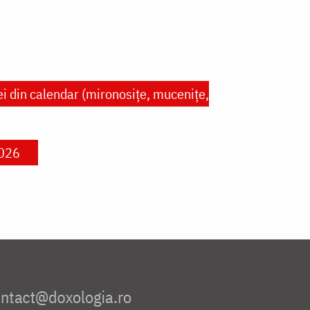
ei din calendar (mironosițe, mucenițe,
2026