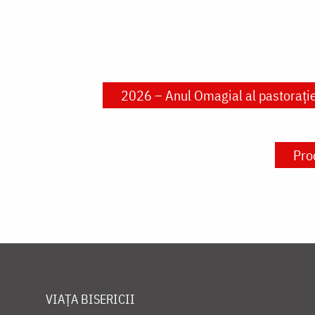
2026 – Anul Omagial al pastorației
Pro
VIAȚA BISERICII