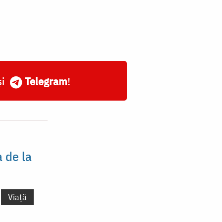
și
Telegram
!
 de la
Viață