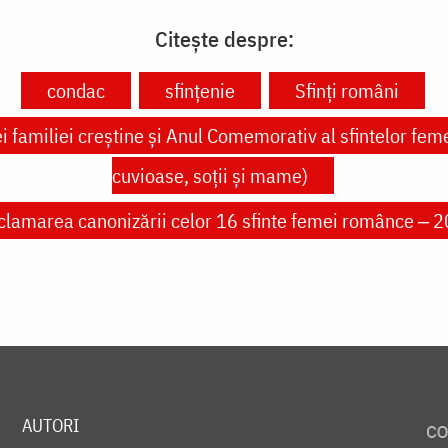
Citește despre:
condac
sfințenie
Sfinți români
 familiei creștine și Anul Comemorativ al sfintelor fem
cuvioase, soții și mame)
clamarea canonizării celor 16 sfinte femei românce ‒ 
AUTORI