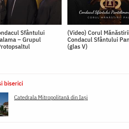
ondacul Sfântului
(Video) Corul Mănăstirii
Palama – Grupul
Condacul Sfântului Pa
Protopsaltul
(glas V)
i biserici
Catedrala Mitropolitană din Iaşi