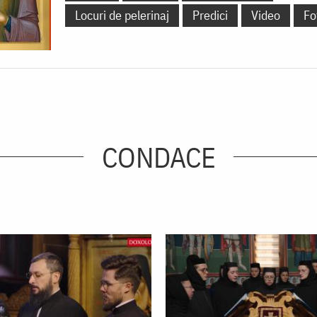
Locuri de pelerinaj
Predici
Video
Fo
CONDACE