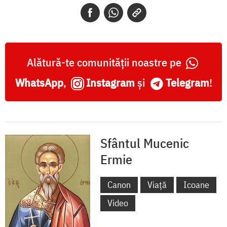
Alătură-te comunității noastre pe
WhatsApp
,
Instagram
și
Telegram
!
Sfântul Mucenic
Ermie
Canon
Viață
Icoane
Video