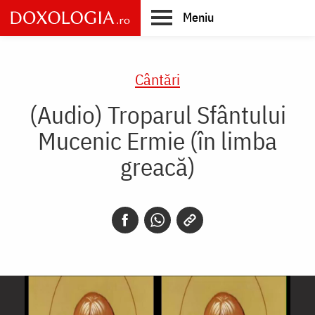
Skip
Meniu
to
main
Main
content
navigation
Cântări
(Audio) Troparul Sfântului
Mucenic Ermie (în limba
greacă)