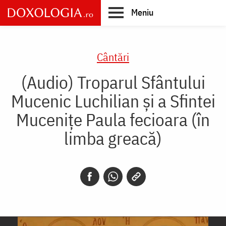
Skip
Meniu
to
main
Main
content
navigation
Cântări
(Audio) Troparul Sfântului
Mucenic Luchilian și a Sfintei
Mucenițe Paula fecioara (în
limba greacă)