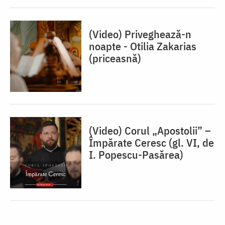
(Video) Priveghează-n
noapte - Otilia Zakarias
(priceasnă)
(Video) Corul „Apostolii” –
⁠Împărate Ceresc (gl. VI, de
I. Popescu-Pasărea)