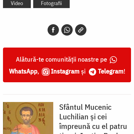
Video
Fotografii
Alătură-te comunității noastre pe
WhatsApp
,
Instagram
și
Telegram
!
Sfântul Mucenic
Luchilian şi cei
împreună cu el patru