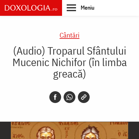
Skip
Meniu
to
main
Main
content
navigation
Cântări
(Audio) Troparul Sfântului
Mucenic Nichifor (în limba
greacă)