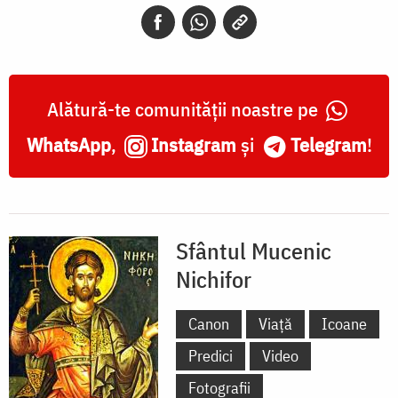
Alătură-te comunității noastre pe
WhatsApp
,
Instagram
și
Telegram
!
Sfântul Mucenic
Nichifor
Canon
Viață
Icoane
Predici
Video
Fotografii