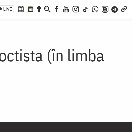
LIVE
06
octista (în limba