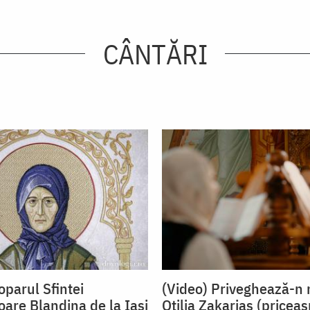
CÂNTĂRI
oparul Sfintei
(Video) Priveghează-n 
oare Blandina de la Iași
Otilia Zakarias (pricea