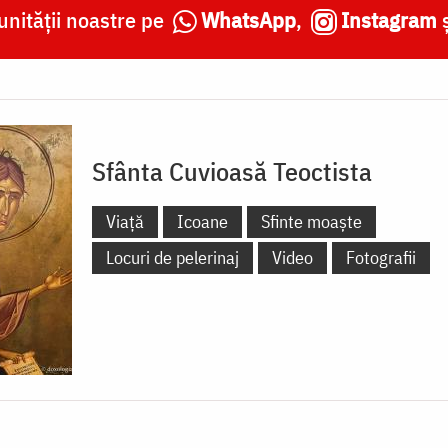
nității noastre pe
WhatsApp
,
Instagram
Sfânta Cuvioasă Teoctista
Viață
Icoane
Sfinte moaște
Locuri de pelerinaj
Video
Fotografii