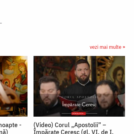
vezi mai multe »
noapte -
(Video) Corul „Apostolii” –
snă)
⁠Împărate Ceresc (gl. VI, de I.