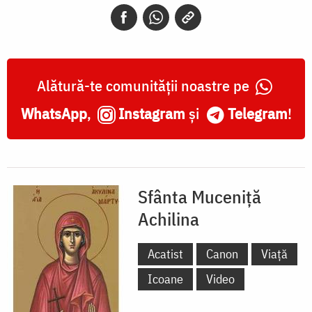
Alătură-te comunității noastre pe
WhatsApp
,
Instagram
și
Telegram
!
Sfânta Muceniță
Achilina
Acatist
Canon
Viață
Icoane
Video