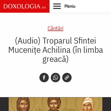
Skip
Meniu
to
main
Main
content
navigation
Cântări
(Audio) Troparul Sfintei
Mucenițe Achilina (în limba
greacă)