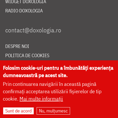
WIDGET DOXOLOGIA
RADIO DOXOLOGIA
DESPRE NOI
POLITICA DE COOKIES
DONEAZĂ ONLINE PENTRU CATEDRALA NAȚIONALĂ
Folosim cookie-uri pentru a îmbunătăți experiența
dumneavoastră pe acest site.
Prin continuarea navigării în această pagină
LIVE
confirmați acceptarea utilizării fișierelor de tip
cookie.
Mai multe informații
Site dezvoltat de
DOXOLOGIA MEDIA
,
Sunt de acord
Nu, mulțumesc
Arhiepiscopia Iașilor | ©
doxologia.ro