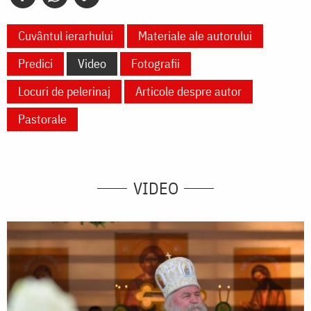
Cuvântul ierarhului
Materiale ale autorului
Predici
Video
Fotografii
Locuri de pelerinaj
Articole despre autor
Pastorale
VIDEO