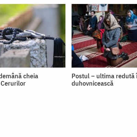
ndemână cheia
Postul – ultima redută 
 Cerurilor
duhovnicească