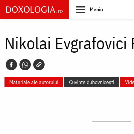
Skip
Meniu
to
main
Main
content
navigation
Nikolai Evgrafovici
Materiale ale autorului
Cuvinte duhovnicești
Vid