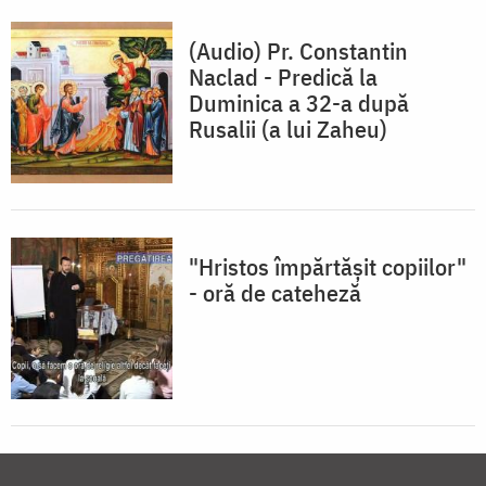
(Audio) Pr. Constantin
Naclad - Predică la
Duminica a 32-a după
Rusalii (a lui Zaheu)
"Hristos împărtășit copiilor"
- oră de cateheză