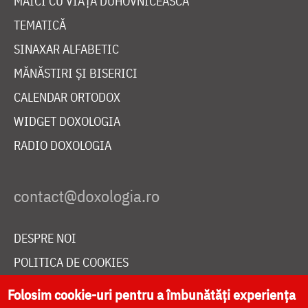
MAICI CU VIAȚĂ DUHOVNICEASCĂ
TEMATICĂ
SINAXAR ALFABETIC
MĂNĂSTIRI ȘI BISERICI
CALENDAR ORTODOX
WIDGET DOXOLOGIA
RADIO DOXOLOGIA
DESPRE NOI
POLITICA DE COOKIES
DONEAZĂ ONLINE PENTRU CATEDRALA NAȚIONALĂ
Folosim cookie-uri pentru a îmbunătăți experiența