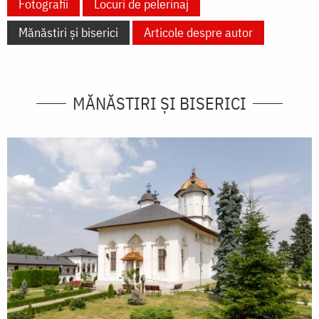
Fotografii
Locuri de pelerinaj
Mănăstiri și biserici
Articole despre autor
MĂNĂSTIRI ȘI BISERICI