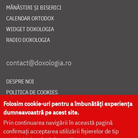
MĂNĂSTIRI ȘI BISERICI
CALENDAR ORTODOX
WIDGET DOXOLOGIA
RADIO DOXOLOGIA
DESPRE NOI
POLITICA DE COOKIES
DONEAZĂ ONLINE PENTRU CATEDRALA NAȚIONALĂ
Folosim cookie-uri pentru a îmbunătăți experiența
dumneavoastră pe acest site.
Prin continuarea navigării în această pagină
LIVE
confirmați acceptarea utilizării fișierelor de tip