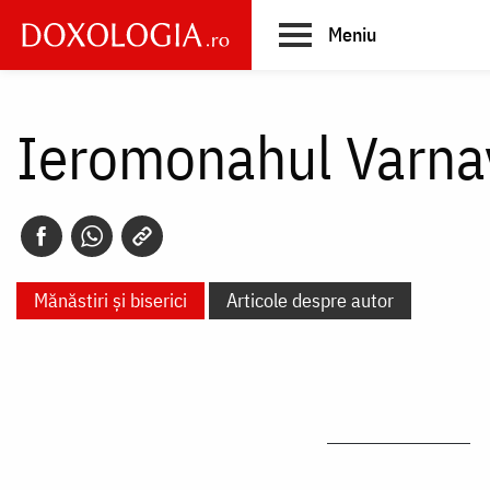
Skip
Meniu
to
main
Main
content
navigation
Ieromonahul Varna
Mănăstiri și biserici
Articole despre autor