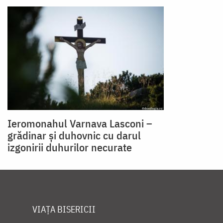
Ieromonahul Varnava Lasconi –
grădinar și duhovnic cu darul
izgonirii duhurilor necurate
VIAȚA BISERICII