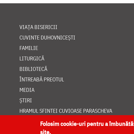
VIAȚA BISERICII
CUVINTE DUHOVNICEȘTI
FAMILIE
LITURGICĂ
BIBLIOTECĂ
ÎNTREABĂ PREOTUL
MEDIA
ȘTIRI
HRAMUL SFINTEI CUVIOASE PARASCHEVA
Folosim cookie-uri pentru a îmbunăt
site.