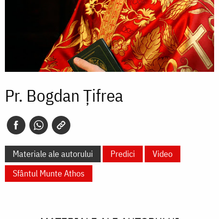
Pr. Bogdan Țifrea
Materiale ale autorului
Predici
Video
Sfântul Munte Athos