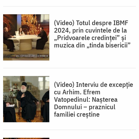
(Video) Totul despre IBMF
2024, prin cuvintele de la
„Pridvoarele credinţei” şi
muzica din „tinda bisericii”
(Video) Interviu de excepție
cu Arhim. Efrem
Vatopedinul: Naşterea
Domnului – praznicul
familiei creştine