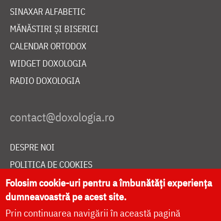
SINAXAR ALFABETIC
MĂNĂSTIRI ȘI BISERICI
CALENDAR ORTODOX
WIDGET DOXOLOGIA
RADIO DOXOLOGIA
DESPRE NOI
POLITICA DE COOKIES
DONEAZĂ ONLINE PENTRU CATEDRALA NAȚIONALĂ
Folosim cookie-uri pentru a îmbunătăți experiența
dumneavoastră pe acest site.
Prin continuarea navigării în această pagină
LIVE