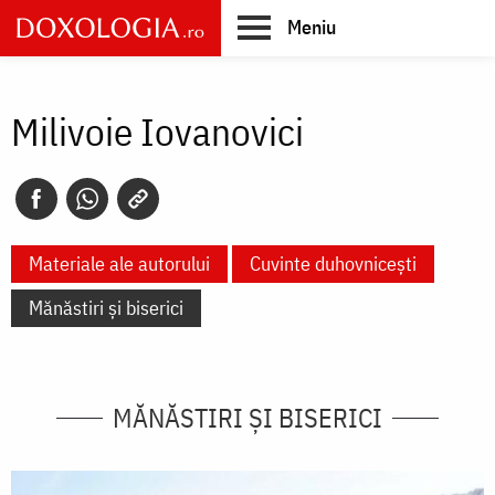
Skip
Meniu
to
main
Main
content
navigation
Milivoie Iovanovici
Materiale ale autorului
Cuvinte duhovnicești
Mănăstiri și biserici
MĂNĂSTIRI ȘI BISERICI