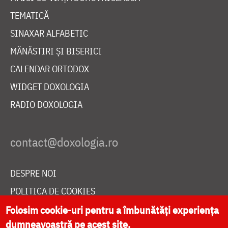
TEMATICĂ
SINAXAR ALFABETIC
MĂNĂSTIRI ȘI BISERICI
CALENDAR ORTODOX
WIDGET DOXOLOGIA
RADIO DOXOLOGIA
DESPRE NOI
POLITICA DE COOKIES
DONEAZĂ ONLINE PENTRU CATEDRALA NAȚIONALĂ
Folosim cookie-uri pentru a îmbunătăți experiența
dumneavoastră pe acest site.