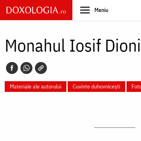
Skip
Meniu
to
main
Main
content
navigation
Monahul Iosif Dioni
Materiale ale autorului
Cuvinte duhovnicești
Foto