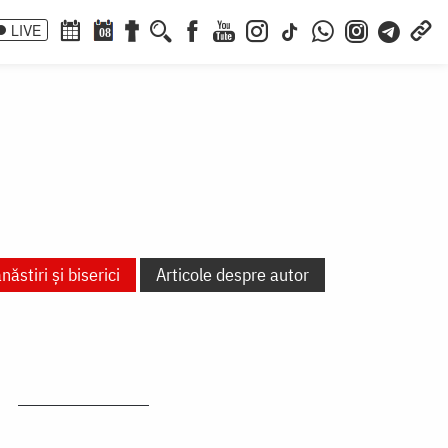
LIVE
08
ăstiri și biserici
Articole despre autor