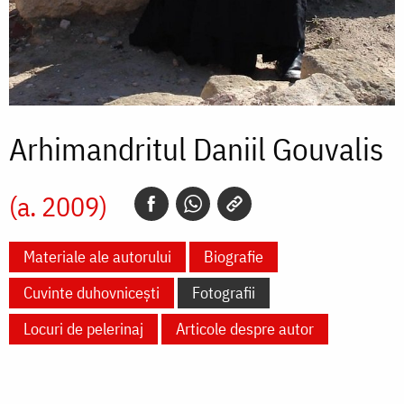
Arhimandritul Daniil Gouvalis
(a. 2009)
Materiale ale autorului
Biografie
Cuvinte duhovnicești
Fotografii
Locuri de pelerinaj
Articole despre autor