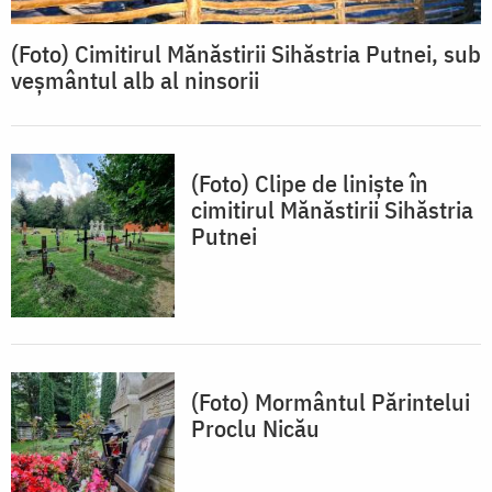
(Foto) Cimitirul Mănăstirii Sihăstria Putnei, sub
veșmântul alb al ninsorii
(Foto) Clipe de liniște în
cimitirul Mănăstirii Sihăstria
Putnei
(Foto) Mormântul Părintelui
Proclu Nicău