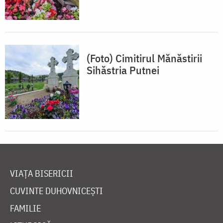
(Foto) Cimitirul Mănăstirii
Sihăstria Putnei
VIAȚA BISERICII
CUVINTE DUHOVNICEȘTI
FAMILIE