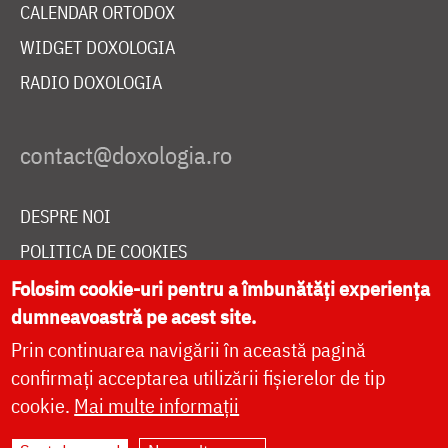
CALENDAR ORTODOX
WIDGET DOXOLOGIA
RADIO DOXOLOGIA
DESPRE NOI
POLITICA DE COOKIES
DONEAZĂ ONLINE PENTRU CATEDRALA NAȚIONALĂ
Folosim cookie-uri pentru a îmbunătăți experiența
dumneavoastră pe acest site.
Prin continuarea navigării în această pagină
LIVE
confirmați acceptarea utilizării fișierelor de tip
cookie.
Mai multe informații