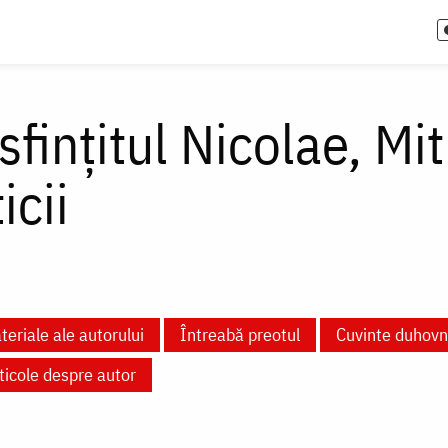
sfințitul Nicolae, Mi
icii
teriale ale autorului
Întreabă preotul
Cuvinte duhovn
ticole despre autor