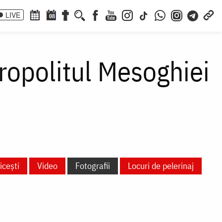
LIVE
08
tropolitul Mesoghiei
icești
Video
Fotografii
Locuri de pelerinaj