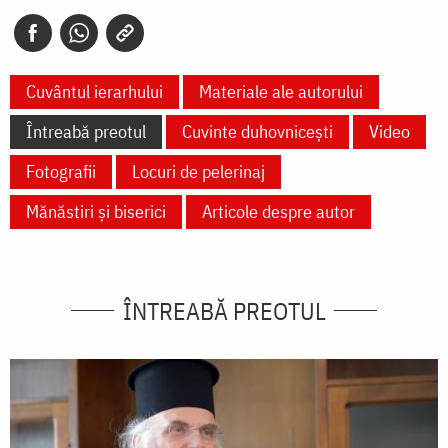
Cuvântul ierarhului
Materiale ale autorului
Întreabă preotul
Cuvinte duhovnicești
Video
Fotografii
Locuri de pelerinaj
Mănăstiri și biserici
Articole despre autor
ÎNTREABĂ PREOTUL