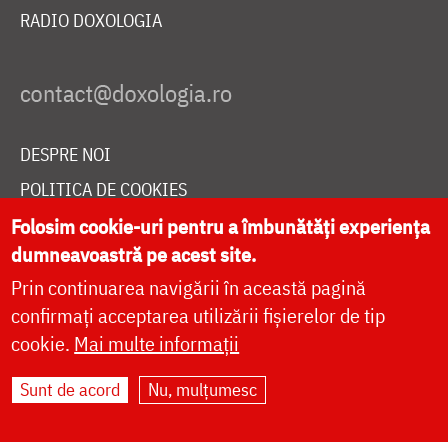
RADIO DOXOLOGIA
DESPRE NOI
POLITICA DE COOKIES
Folosim cookie-uri pentru a îmbunătăți experiența
DONEAZĂ ONLINE PENTRU CATEDRALA NAȚIONALĂ
dumneavoastră pe acest site.
Prin continuarea navigării în această pagină
LIVE
confirmați acceptarea utilizării fișierelor de tip
cookie.
Mai multe informații
Sunt de acord
Nu, mulțumesc
Site dezvoltat de
DOXOLOGIA MEDIA
,
Arhiepiscopia Iașilor | ©
doxologia.ro