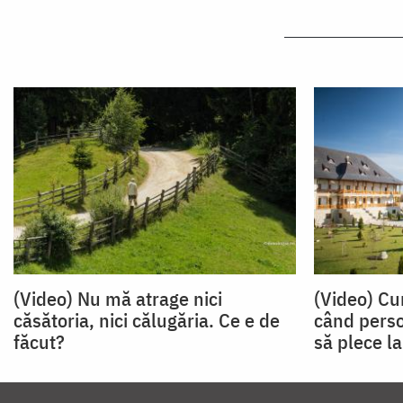
(Video) Nu mă atrage nici
(Video) C
căsătoria, nici călugăria. Ce e de
când perso
făcut?
să plece l