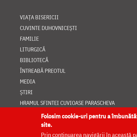
VIAȚA BISERICII
CUVINTE DUHOVNICEȘTI
FAMILIE
LITURGICĂ
BIBLIOTECĂ
ÎNTREABĂ PREOTUL
MEDIA
ȘTIRI
HRAMUL SFINTEI CUVIOASE PARASCHEVA
Folosim cookie-uri pentru a îmbunăt
site.
Prin continuarea navigării în această p