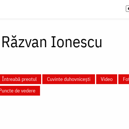
e Răzvan Ionescu
Întreabă preotul
Cuvinte duhovnicești
Video
Fot
Puncte de vedere