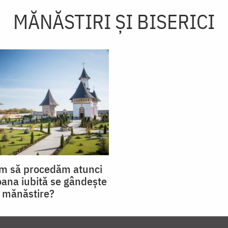
MĂNĂSTIRI ȘI BISERICI
um să procedăm atunci
ana iubită se gândește
a mănăstire?