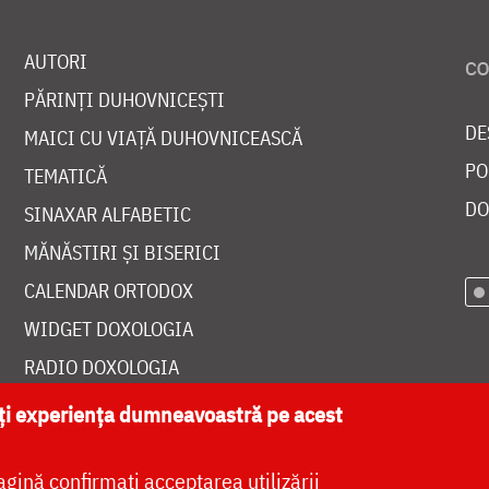
AUTORI
PĂRINȚI DUHOVNICEȘTI
DE
MAICI CU VIAȚĂ DUHOVNICEASCĂ
PO
TEMATICĂ
DO
SINAXAR ALFABETIC
MĂNĂSTIRI ȘI BISERICI
CALENDAR ORTODOX
WIDGET DOXOLOGIA
RADIO DOXOLOGIA
ăți experiența dumneavoastră pe acest
agină confirmați acceptarea utilizării