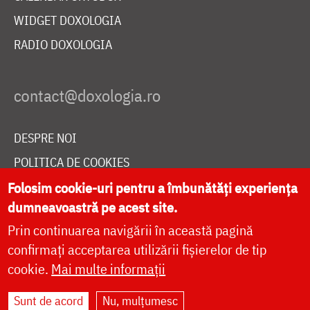
WIDGET DOXOLOGIA
RADIO DOXOLOGIA
DESPRE NOI
POLITICA DE COOKIES
DONEAZĂ ONLINE PENTRU CATEDRALA NAȚIONALĂ
Folosim cookie-uri pentru a îmbunătăți experiența
dumneavoastră pe acest site.
Prin continuarea navigării în această pagină
LIVE
confirmați acceptarea utilizării fișierelor de tip
cookie.
Mai multe informații
Sunt de acord
Nu, mulțumesc
Site dezvoltat de
DOXOLOGIA MEDIA
,