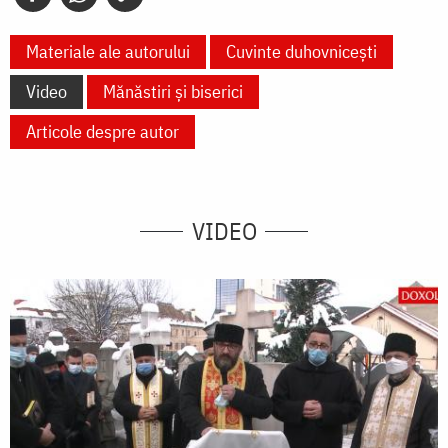
Materiale ale autorului
Cuvinte duhovnicești
Video
Mănăstiri și biserici
Articole despre autor
VIDEO