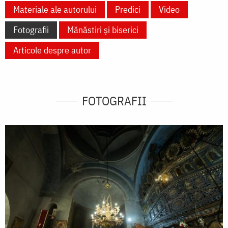
Materiale ale autorului
Predici
Video
Fotografii
Mănăstiri și biserici
Articole despre autor
FOTOGRAFII