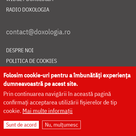
RADIO DOXOLOGIA
DESPRE NOI
POLITICA DE COOKIES
DONEAZĂ ONLINE PENTRU CATEDRALA NAȚIONALĂ
Folosim cookie-uri pentru a îmbunătăți experiența
dumneavoastră pe acest site.
Prin continuarea navigării în această pagină
LIVE
confirmați acceptarea utilizării fișierelor de tip
cookie.
Mai multe informații
Site dezvoltat de
DOXOLOGIA MEDIA
,
Sunt de acord
Nu, mulțumesc
Arhiepiscopia Iașilor | ©
doxologia.ro