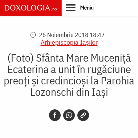
Skip
Meniu
to
main
Main
content
navigation
26 Noiembrie 2018 18:47
Arhiepiscopia Iaşilor
(Foto) Sfânta Mare Muceniță
Ecaterina a unit în rugăciune
preoți și credincioși la Parohia
Lozonschi din Iaşi