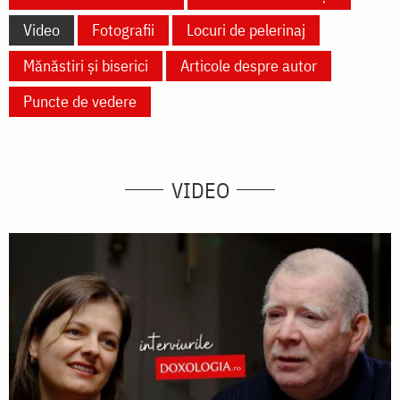
Video
Fotografii
Locuri de pelerinaj
Mănăstiri și biserici
Articole despre autor
Puncte de vedere
VIDEO