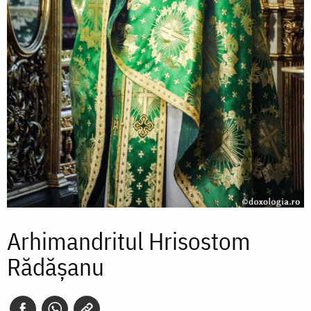
Arhimandritul Hrisostom
Rădăşanu