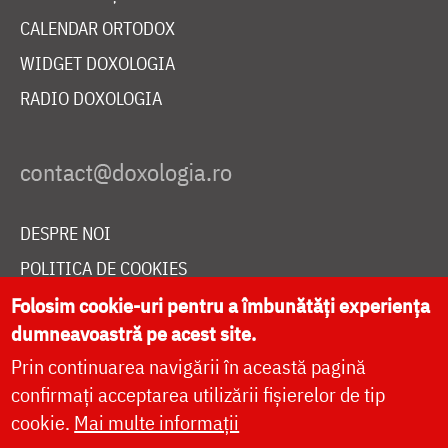
CALENDAR ORTODOX
WIDGET DOXOLOGIA
RADIO DOXOLOGIA
DESPRE NOI
POLITICA DE COOKIES
DONEAZĂ ONLINE PENTRU CATEDRALA NAȚIONALĂ
Folosim cookie-uri pentru a îmbunătăți experiența
dumneavoastră pe acest site.
Prin continuarea navigării în această pagină
LIVE
confirmați acceptarea utilizării fișierelor de tip
cookie.
Mai multe informații