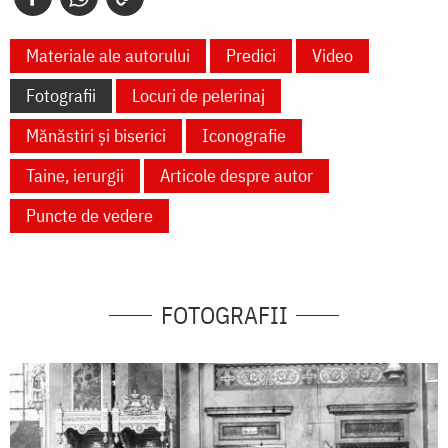
Materiale ale autorului
Predici
Video
Fotografii
Locuri de pelerinaj
Mănăstiri și biserici
Iconografie
Taine, ierurgii
Articole despre autor
Puncte de vedere
FOTOGRAFII