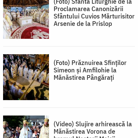
(Foto) Sfânta Liturghie de la
Proclamarea Canonizării
Sfântului Cuvios Mărturisitor
Arsenie de la Prislop
(Foto) Prăznuirea Sfinților
Simeon și Amfilohie la
Mănăstirea Pângărați
(Video) Slujire arhirească la
Mănăstirea Vorona de