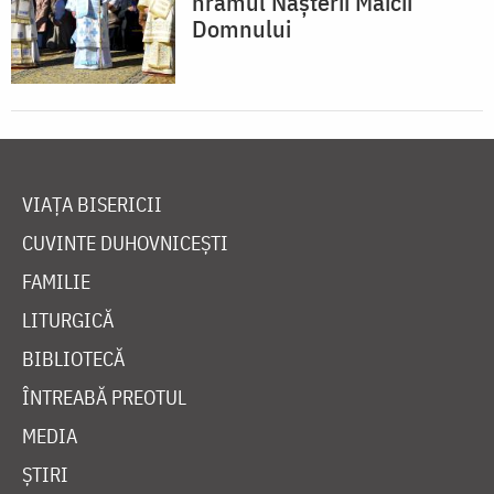
hramul Nașterii Maicii
Domnului
VIAȚA BISERICII
CUVINTE DUHOVNICEȘTI
FAMILIE
LITURGICĂ
BIBLIOTECĂ
ÎNTREABĂ PREOTUL
MEDIA
ȘTIRI