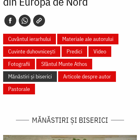
din Europa de Nord
Cuvântul ierarhului
Materiale ale autorului
Cuvinte duhovnicești
Predici
Video
Fotografii
Sfântul Munte Athos
Mănăstiri și biserici
Articole despre autor
Pastorale
MĂNĂSTIRI ȘI BISERICI