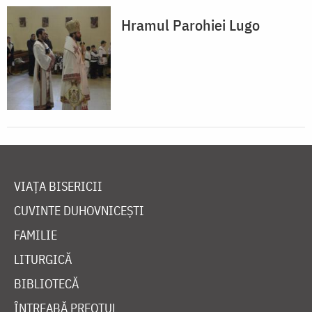
Hramul Parohiei Lugo
VIAȚA BISERICII
CUVINTE DUHOVNICEȘTI
FAMILIE
LITURGICĂ
BIBLIOTECĂ
ÎNTREABĂ PREOTUL