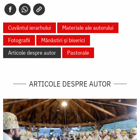
Cuvântul ierarhului
Materiale ale autorului
Fotografii
Mănăstiri și biserici
Articole despre autor
Pastorale
ARTICOLE DESPRE AUTOR